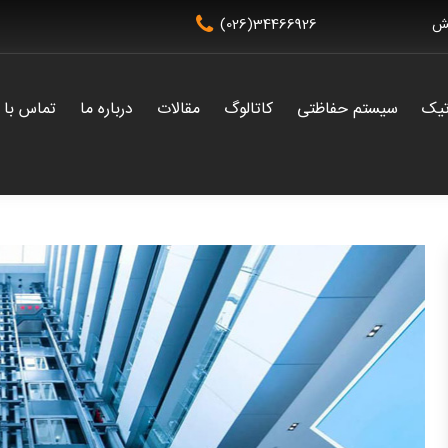
شش
(026)34466926
تیک
سیستم حفاظتی
کاتالوگ
مقالات
درباره ما
تماس با م