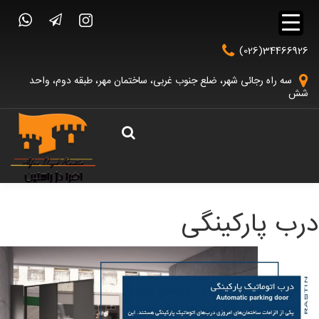
(026)34466926
سه راه رجائی شهر، ضلع جنوب غربی، ساختمان مهر، طبقه دوم، واحد
شش
درب پارکینگی