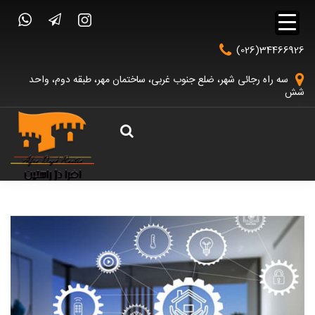
(026)34466926
سه راه رجائی شهر، ضلع جنوب غربی، ساختمان مهر، طبقه دوم، واحد
شش