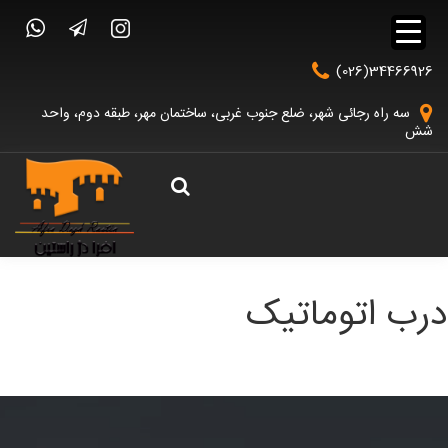
(026)34466926
سه راه رجائی شهر، ضلع جنوب غربی، ساختمان مهر، طبقه دوم، واحد
شش
درب اتوماتیک