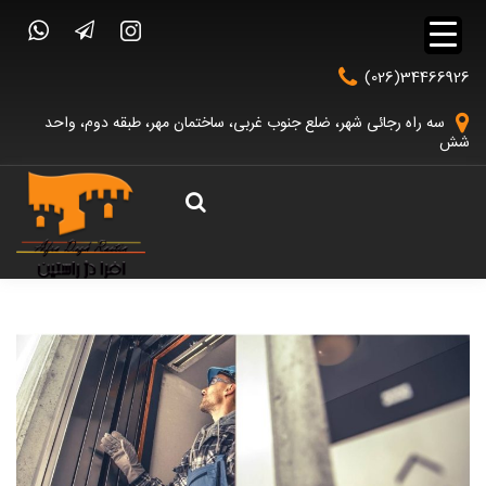
(026)34466926
سه راه رجائی شهر، ضلع جنوب غربی، ساختمان مهر، طبقه دوم، واحد
شش