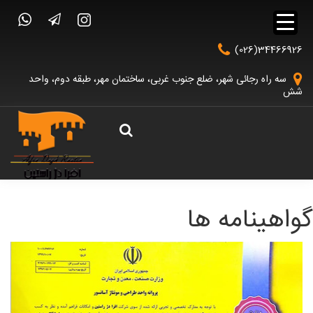
(026)34466926
سه راه رجائی شهر، ضلع جنوب غربی، ساختمان مهر، طبقه دوم، واحد
شش
گواهینامه ها