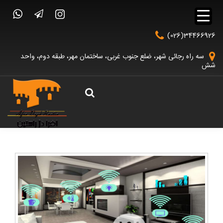
(026)34466926
سه راه رجائی شهر، ضلع جنوب غربی، ساختمان مهر، طبقه دوم، واحد
شش